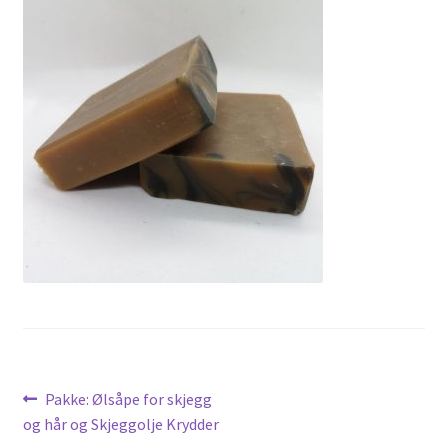
Hvordan lage såpe?
Kjøpsbetingelser
Min konto
Nyheter
Oljer
Om meg
Såpene
Til kassen
Vipps Checkout
Innleggsnavigasjon
Forrige
Pakke: Ølsåpe for skjegg
innlegg:
og hår og Skjeggolje Krydder