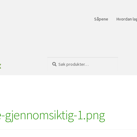
Såpene
Hvordan la
Søk
Søk
k
etter:
-gjennomsiktig-1.png