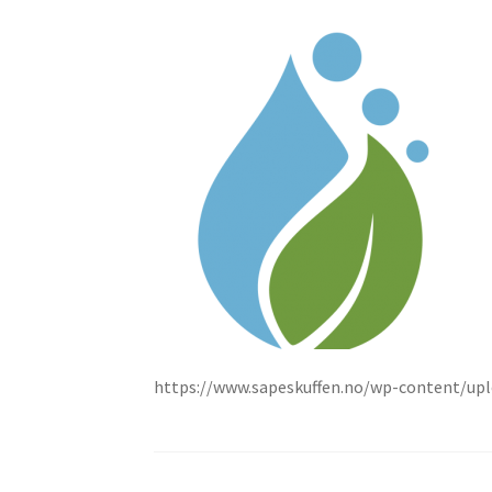
Gjestebo
Handlek
Hvordan
lage såpe
Kjøpsbet
Min kont
Nyheter
Oljer
Om meg
Såpene
Til kasse
Vipps
https://www.sapeskuffen.no/wp-content/up
Checkou