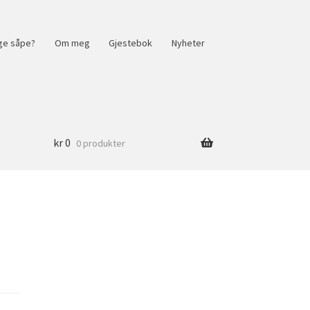
ge såpe?
Om meg
Gjestebok
Nyheter
kr
0
0 produkter