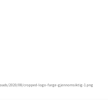
k
urv
?
ingelser
o
n
loads/2020/08/cropped-logo-farge-gjennomsiktig-1.png
t