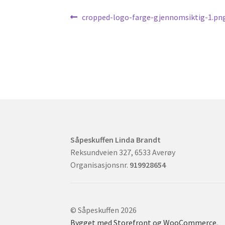
Innleggsnavigasjon
Forrige
cropped-logo-farge-gjennomsiktig-1.pn
innlegg:
Såpeskuffen Linda Brandt
Reksundveien 327, 6533 Averøy
Organisasjonsnr.
919928654
© Såpeskuffen 2026
Bygget med Storefront og WooCommerce
.