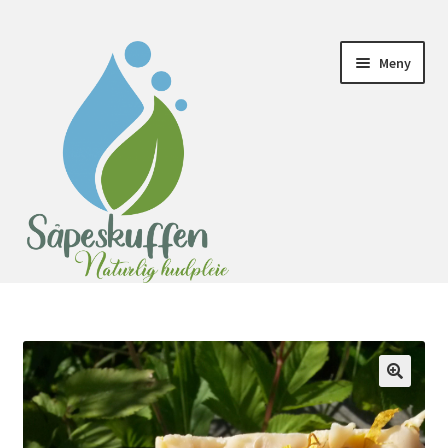
Meny
Hjem
Butikk
Eteriske oljer
Farge
Fortsett med Vipps
Gjestebok
Handlekurv