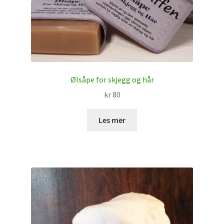
Ølsåpe for skjegg og hår
kr
80
Les mer