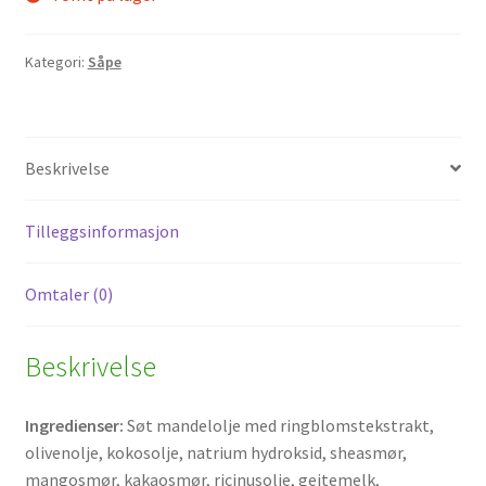
Kategori:
Såpe
Beskrivelse
Tilleggsinformasjon
Omtaler (0)
Beskrivelse
Ingredienser:
Søt mandelolje med ringblomstekstrakt,
olivenolje, kokosolje, natrium hydroksid, sheasmør,
mangosmør, kakaosmør, ricinusolje, geitemelk,