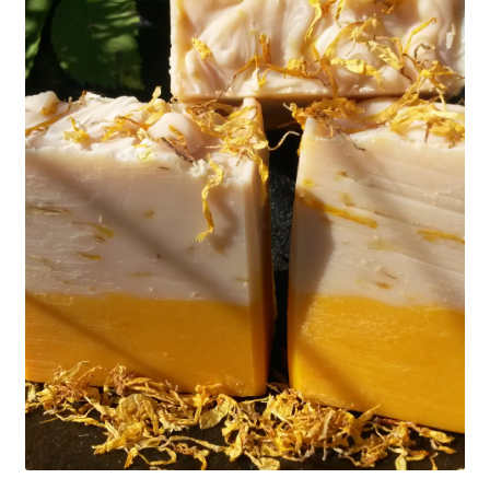
Hvordan lage såpe?
Kjøpsbetingelser
Min konto
Nyheter
Oljer
Om meg
Såpene
Til kassen
Vipps Checkout