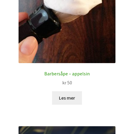
Barbersåpe – appelsin
kr
50
Les mer