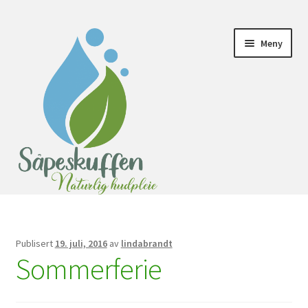
Meny
Hjem
Butikk
Eteriske oljer
Publisert
19. juli, 2016
av
lindabrandt
Farge
Sommerferie
Fortsett med Vipps
Gjestebok
Handlekurv