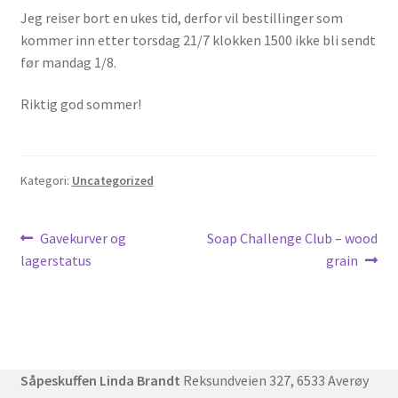
Hvordan lage såpe?
Jeg reiser bort en ukes tid, derfor vil bestillinger som
Kjøpsbetingelser
kommer inn etter torsdag 21/7 klokken 1500 ikke bli sendt
Min konto
før mandag 1/8.
Nyheter
Oljer
Riktig god sommer!
Om meg
Såpene
Til kassen
Kategori:
Uncategorized
Vipps Checkout
Innleggsnavigasjon
Forrige
Neste
Gavekurver og
Soap Challenge Club – wood
innlegg:
innlegg:
lagerstatus
grain
Såpeskuffen Linda Brandt
Reksundveien 327, 6533 Averøy